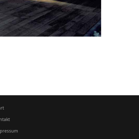
art
ntakt
pressum