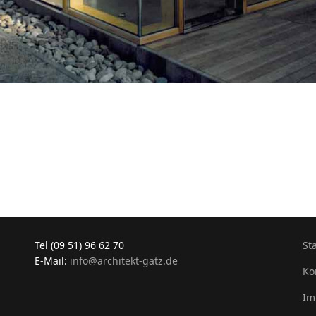
Tel (09 51) 96 62 70
St
E-Mail:
info@architekt-gatz.de
Ko
Im