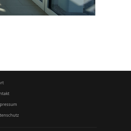
art
ntakt
pressum
tenschutz