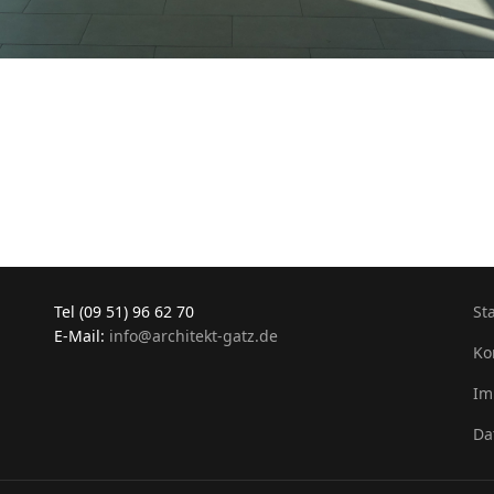
Tel (09 51) 96 62 70
St
E-Mail:
info@architekt-gatz.de
Ko
Im
Da